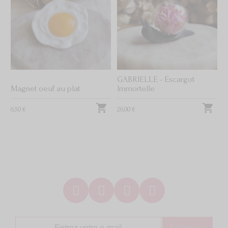
GABRIELLE - Escargot
Magnet oeuf au plat
Immortelle


6,50 €
26,00 €
S'abonner à la