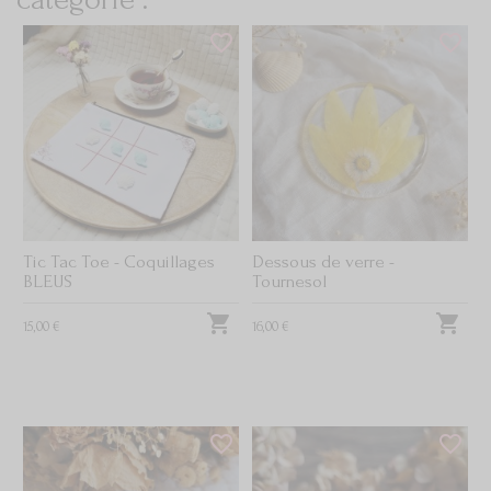
favorite_border
favorite_border
Tic Tac Toe - Coquillages
Dessous de verre -
BLEUS
Tournesol


15,00 €
16,00 €
favorite_border
favorite_border