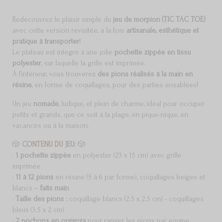
Redécouvrez le plaisir simple du
jeu de morpion (TIC TAC TOE)
avec cette version revisitée, à la fois
artisanale, esthétique et
pratique à transporter
!
Le plateau est intégré à une jolie
pochette zippée en tissu
polyester
, sur laquelle la grille est imprimée.
À l’intérieur, vous trouverez
des pions réalisés à la main en
résine
, en forme de coquillages, pour des parties ensablées!
Un jeu
nomade
, ludique, et plein de charme, idéal pour occuper
petits et grands, que ce soit à la plage, en pique-nique, en
vacances ou à la maison.
🎲
CONTENU DU JEU:
🎲
•
1
pochette zippée
en polyester (23 x 15 cm) avec grille
imprimée
•
11 à 12 pions
en résine (5 à 6 par forme), coquillages beiges et
blancs –
faits main
•
Taille des pions :
coquillage blancs (2.5 x 2.5 cm) - coquillages
bleus (3.5 x 2 cm)
•
2
pochons en organza
pour ranger les pions par équipe