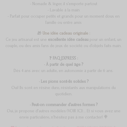
- Nomade & léger, il s’emporte partout
- Lavable à la main
- Parfait pour occuper petits et grands pour un moment doux en
famille ou entre amis
🎁
Une idée cadeau originale :
Ce jeu artisanal est une
excellente idée cadeau
pour un enfant, un
couple, ou des amis fans de jeux de société ou d’objets faits main.
❓
FAQ EXPRESS :
• À partir de quel âge ?
Dès 4 ans avec un adulte, en autonomie à partir de 6 ans.
• Les pions sont-ils solides ?
Oui! Ils sont en résine dure, résistants aux manipulations du
quotidien.
• Peut-on commander d’autres formes ?
Oui, je propose d'autres modèles (
VOIR ICI
)... Et si vous avez une
envie particulière, n'hésitez pas à me contacter! 🍭