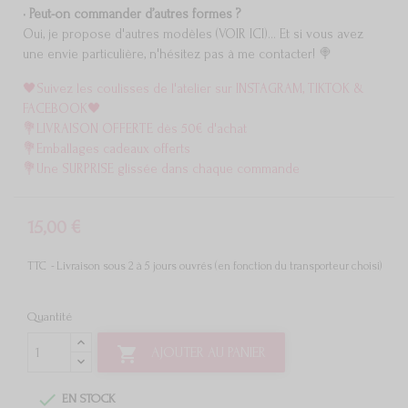
• Peut-on commander d’autres formes ?
Oui, je propose d'autres modèles (
VOIR ICI
)... Et si vous avez
une envie particulière, n'hésitez pas à me contacter! 🍭
🖤Suivez les coulisses de l'atelier sur INSTAGRAM, TIKTOK &
FACEBOOK🖤
💐LIVRAISON OFFERTE dès 50€ d'achat
💐Emballages cadeaux offerts
💐Une SURPRISE glissée dans chaque commande
15,00 €
TTC
Livraison sous 2 à 5 jours ouvrés (en fonction du transporteur choisi)
Quantité

AJOUTER AU PANIER

EN STOCK