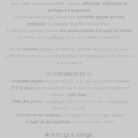
avec cette version revisitée, à la fois
artisanale, esthétique et
pratique à transporter
!
Le plateau est intégré à une jolie
pochette zippée en tissu
polyester
, sur laquelle la grille est imprimée.
À l’intérieur, vous trouverez
des pions réalisés à la main en résine
,
en forme de coquillages, pour des parties ensablées!
Un jeu
nomade
, ludique, et plein de charme, idéal pour occuper
petits et grands, que ce soit à la plage, en pique-nique, en vacances
ou à la maison.
🎲
CONTENU DU JEU:
🎲
•
1
pochette zippée
en polyester (23 x 15 cm) avec grille imprimée
•
11 à 12 pions
en résine (5 à 6 par forme), coquillages beiges et
blancs –
faits main
•
Taille des pions :
coquillage blancs (2.5 x 2.5 cm) - coquillages
bleus (3.5 x 2 cm)
•
2
pochons en organza
pour ranger les pions par équipe
•
1
règle du jeu imprimée
, conçue par mes soins
🌍
PRATIQUE & LUDIQUE: