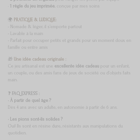
•
1
règle du jeu imprimée
, conçue par mes soins
🌍
PRATIQUE & LUDIQUE:
- Nomade & léger, il s’emporte partout
- Lavable à la main
- Parfait pour occuper petits et grands pour un moment doux en
famille ou entre amis
🎁
Une idée cadeau originale :
Ce jeu artisanal est une
excellente idée cadeau
pour un enfant,
un couple, ou des amis fans de jeux de société ou d’objets faits
main.
❓
FAQ EXPRESS :
• À partir de quel âge ?
Dès 4 ans avec un adulte, en autonomie à partir de 6 ans.
• Les pions sont-ils solides ?
Oui! Ils sont en résine dure, résistants aux manipulations du
quotidien.