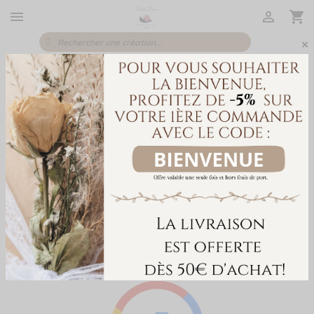



×