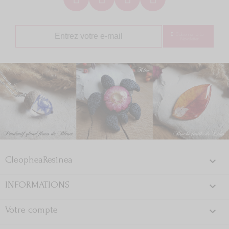
S'abonner à la
Newsletter
CleopheaResinea

INFORMATIONS

Votre compte
