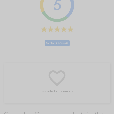
5
Voir tous nos avis
favorite_border
Favorite list is empty.