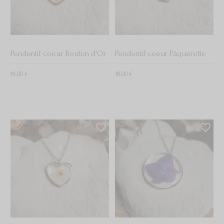
Pendentif coeur Bouton d'Or
Pendentif coeur Pâquerette
18,00 €
18,00 €
favorite_border
favorite_border