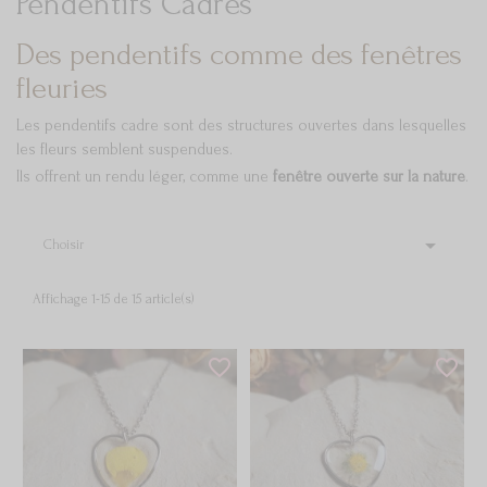
Pendentifs Cadres
Des pendentifs comme des fenêtres
fleuries
Les pendentifs cadre sont des structures ouvertes dans lesquelles
les fleurs semblent suspendues.
Ils offrent un rendu léger, comme une
fenêtre ouverte sur la nature
.

Choisir
Affichage 1-15 de 15 article(s)
favorite_border
favorite_border