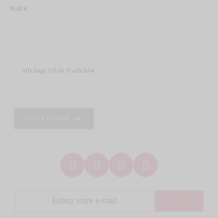
18,00 €
Affichage 1-15 de 15 article(s)
1

Retour en haut
S'abonner à la
Newsletter