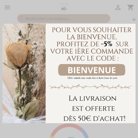



×